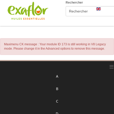
Rechercher
Maximenu CK message : Your module ID 173 is still working in V8 Legacy
mode. Please change it in the Advanced options to remove this message.
≡
A
B
C
D