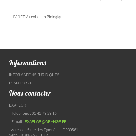
HV NEEM / existe en Biologique
Informations
INFORMATIONS JURIDIQUES
PLAN DU SITE
Nous contacter
EXAFLOR
- Téléphone : 01 41 73 23 10
- E-mail :
EXAFLOR@ORANGE.FR
- Adresse : 5 rue des Pyrénées - CP30561
94653 RUNGIS CEDEX