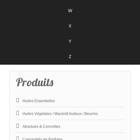
W
X
Y
Z
Produits
Huiles Essentielles
Huiles Végétales / Macérât huileux / Beurres
Absolues & Concrètes
Concentrés de Parfums