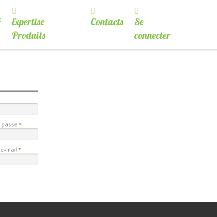
é
Expertise
Contacts
Se
Produits
connecter
e passe
 e-mail