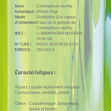
Nom
Commiphora myrrha
botanique :
(Nees) Engl.
Mode
Distillation à la vapeur
d’obtention
d’eau de la gomme de
:
Commiphora myrrha
INCI :
COMMIPHORA MYRRHA
GUM OIL
N° CAS /
84929-26-0/ 8016-37-3 /
EINECS :
284-510-0
Caractéristiques :
Aspect :
Liquide légèrement visqueux
Couleur
Jaune, verdâtre, ambré
:
Odeur :
Caractéristique, balsamique,
douce et boisée