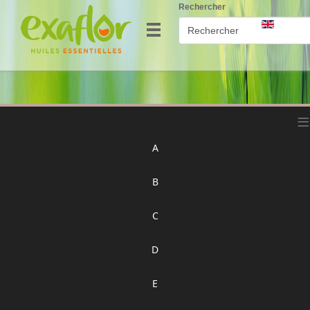
Rechercher
≡
A
B
C
D
E