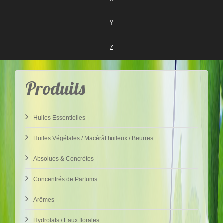
Y
Z
Produits
Huiles Essentielles
Huiles Végétales / Macérât huileux / Beurres
Absolues & Concrètes
Concentrés de Parfums
Arômes
Hydrolats / Eaux florales