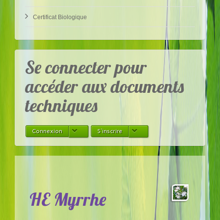
Certificat Biologique
​Se connecter pour
accéder aux documents
techniques
Connexion
S'inscrire
HE Myrrhe