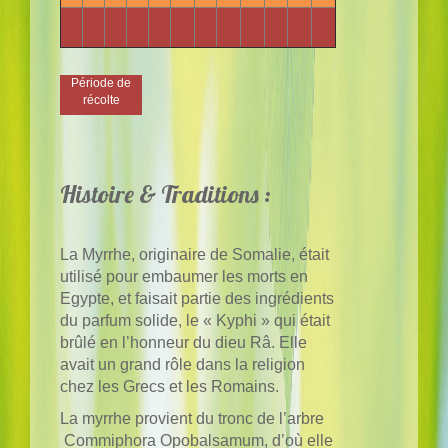
Période de
récolte
Histoire & Traditions :
La Myrrhe, originaire de Somalie, était
utilisé pour embaumer les morts en
Egypte, et faisait partie des ingrédients
du parfum solide, le « Kyphi » qui était
brûlé en l’honneur du dieu Râ. Elle
avait un grand rôle dans la religion
chez les Grecs et les Romains.
La myrrhe provient du tronc de l’arbre
Commiphora Opobalsamum, d’où elle