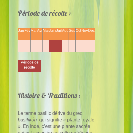
Période de récolte :
Jan
Fév
Mar
Avr
Mai
Juin
Juil
Aoû
Sep
Oct
Nov
Déc
Période de
récolte
Histoire & Traditions :
Le terme basilic dérive du grec
basilikón
qui signifie « plante royale
». En Inde, c’est une plante sacrée
qui est associée au culte de Vishnu