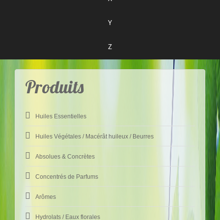
Y
Z
Produits
Huiles Essentielles
Huiles Végétales / Macérât huileux / Beurres
Absolues & Concrètes
Concentrés de Parfums
Arômes
Hydrolats / Eaux florales