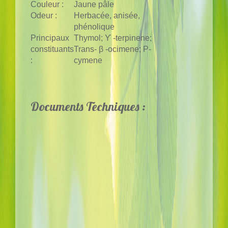
Couleur :
Jaune pâle
Odeur :
Herbacée, anisée,
phénolique
Principaux
Thymol; ϒ -terpinene;
constituants
Trans- β -ocimene; P-
:
cymene
Documents Techniques :