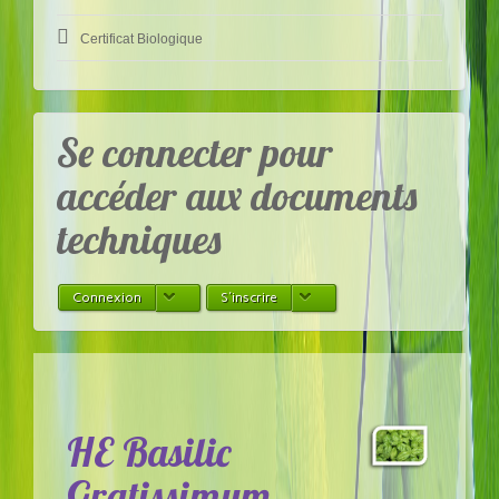
Certificat Biologique
​Se connecter pour
accéder aux documents
techniques
Connexion
S'inscrire
HE Basilic
Gratissimum