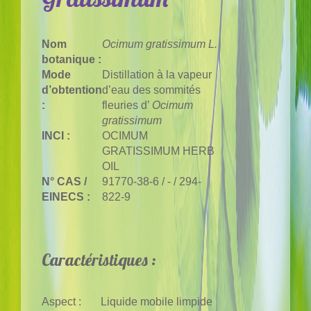
Nom
Ocimum gratissimum L.
botanique :
Mode
Distillation à la vapeur
d’obtention
d’eau des sommités
:
fleuries d’
Ocimum
gratissimum
INCI :
OCIMUM
GRATISSIMUM HERB
OIL
N° CAS /
91770-38-6 / - / 294-
EINECS :
822-9
Caractéristiques :
Aspect :
Liquide mobile limpide