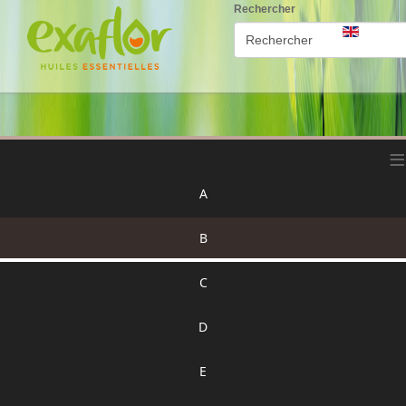
Rechercher
≡
A
B
C
D
E